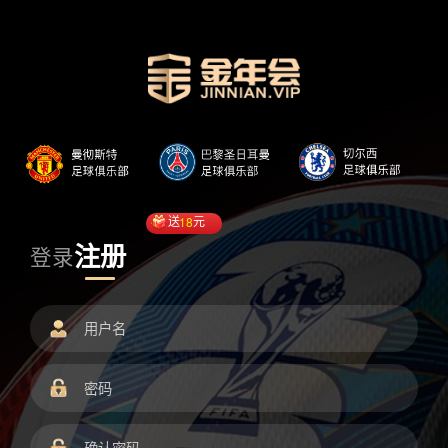
送
18
元
注册
登录